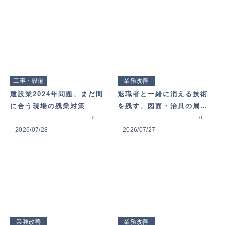
ャーします
工事・設備
業務改善
建設業2024年問題、まだ間
退職者と一緒に消える技術
に合う現場の残業対策
を残す、図面・治具の属人
0
化対策
0
2026/07/28
2026/07/27
業務改善
業務改善