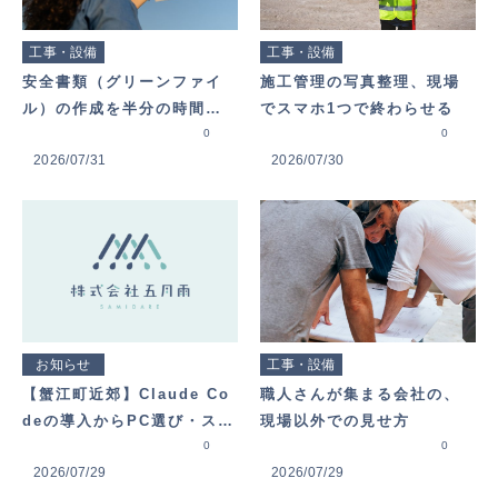
工事・設備
工事・設備
安全書類（グリーンファイ
施工管理の写真整理、現場
ル）の作成を半分の時間に
でスマホ1つで終わらせる
する方法
0
0
2026/07/31
2026/07/30
お知らせ
工事・設備
【蟹江町近郊】Claude Co
職人さんが集まる会社の、
deの導入からPC選び・スマ
現場以外での見せ方
ホ操作まで！ご自宅・オフ
0
0
2026/07/29
2026/07/29
ィスへ直接訪問してレクチ