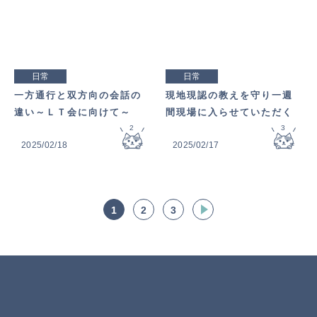
日常
日常
一方通行と双方向の会話の
現地現認の教えを守り一週
違い～ＬＴ会に向けて～
間現場に入らせていただく
2
3
2025/02/18
2025/02/17
1
2
3