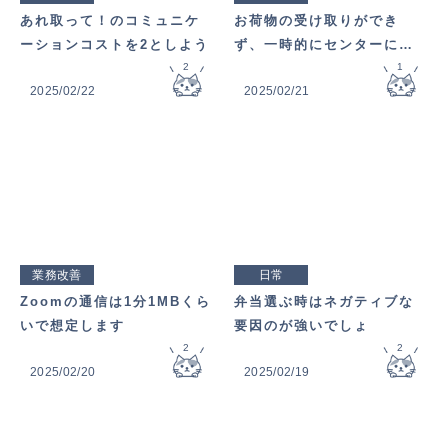
あれ取って！のコミュニケ
お荷物の受け取りができ
ーションコストを2としよう
ず、一時的にセンターに持
2
ち帰りました
1
2025/02/22
2025/02/21
業務改善
日常
Zoomの通信は1分1MBくら
弁当選ぶ時はネガティブな
いで想定します
要因のが強いでしょ
2
2
2025/02/20
2025/02/19