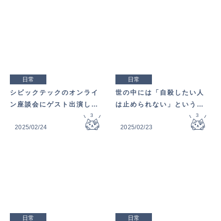
日常
日常
シビックテックのオンライ
世の中には「自殺したい人
ン座談会にゲスト出演しま
は止められない」という意
す
3
見がある。
3
2025/02/24
2025/02/23
日常
日常